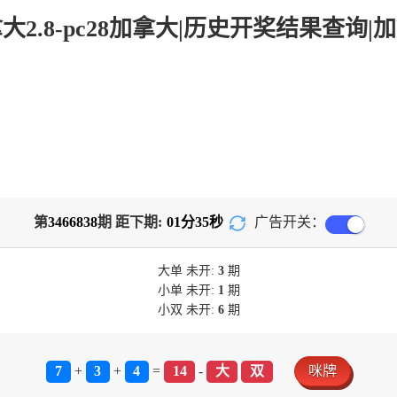
第
3466838
期 距下期:
01
分
35
秒
广告开关：
大单
未开:
3
期
小单
未开:
1
期
小双
未开:
6
期
7
+
3
+
4
=
14
-
大
双
咪牌