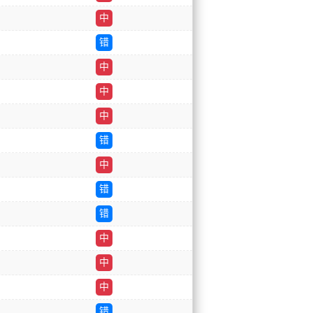
中
错
中
中
中
错
中
错
错
中
中
中
错