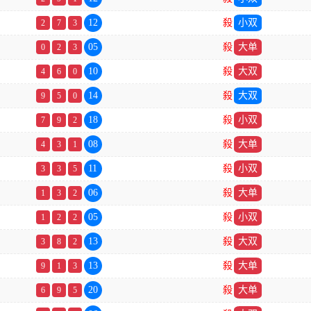
12
殺
小双
2
7
3
05
殺
大单
0
2
3
10
殺
大双
4
6
0
14
殺
大双
9
5
0
18
殺
小双
7
9
2
08
殺
大单
4
3
1
11
殺
小双
3
3
5
06
殺
大单
1
3
2
05
殺
小双
1
2
2
13
殺
大双
3
8
2
13
殺
大单
9
1
3
20
殺
大单
6
9
5