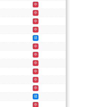
中
中
中
中
错
中
中
中
中
中
中
错
中