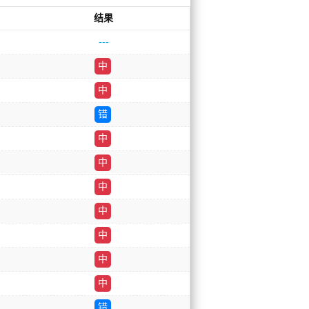
结果
---
中
中
错
中
中
中
中
中
中
中
错