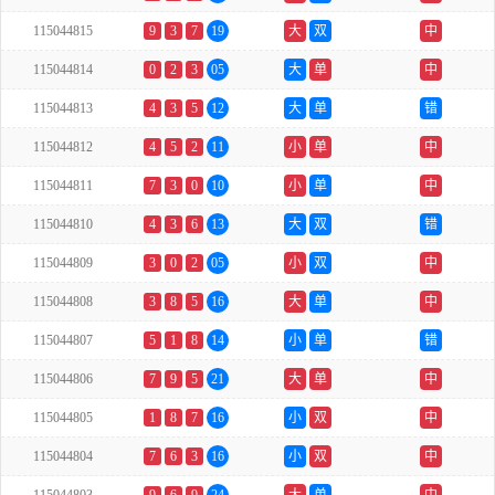
115044815
9
3
7
19
大
双
中
115044814
0
2
3
05
大
单
中
115044813
4
3
5
12
大
单
错
115044812
4
5
2
11
小
单
中
115044811
7
3
0
10
小
单
中
115044810
4
3
6
13
大
双
错
115044809
3
0
2
05
小
双
中
115044808
3
8
5
16
大
单
中
115044807
5
1
8
14
小
单
错
115044806
7
9
5
21
大
单
中
115044805
1
8
7
16
小
双
中
115044804
7
6
3
16
小
双
中