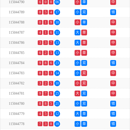
115044790
6
0
0
06
小
单
中
115044789
8
5
4
17
小
双
错
115044788
0
1
9
10
小
单
中
115044787
4
1
6
11
大
单
中
115044786
3
3
7
13
大
单
中
115044785
6
2
5
13
小
单
中
115044784
9
8
6
23
小
双
错
115044783
8
3
3
14
小
双
中
115044782
3
2
5
10
小
双
中
115044781
9
7
9
25
大
双
中
115044780
8
8
5
21
小
双
错
115044779
4
5
3
12
大
单
错
115044778
7
3
8
18
小
单
错