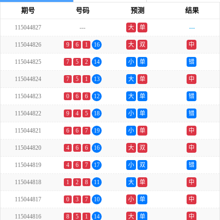
期号
号码
预测
结果
115044827
---
大
单
---
115044826
9
6
1
16
大
双
中
115044825
7
5
2
14
小
单
错
115044824
7
5
1
13
大
单
中
115044823
0
6
6
12
大
单
错
115044822
9
4
5
18
小
单
错
115044821
6
6
7
19
小
单
中
115044820
4
6
6
16
大
双
中
115044819
4
6
7
17
小
双
错
115044818
1
2
8
11
大
单
中
115044817
0
3
7
10
小
单
中
115044816
8
5
1
14
大
单
中