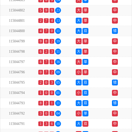
115044803
9
6
9
24
大
单
中
115044802
5
9
9
23
大
单
中
115044801
2
7
4
13
大
单
中
115044800
4
7
0
11
大
双
错
115044799
9
8
2
19
大
单
中
115044798
6
2
3
11
大
单
中
115044797
8
7
1
16
大
单
中
115044796
0
7
2
09
小
单
中
115044795
2
0
3
05
大
双
错
115044794
1
0
0
01
小
双
中
115044793
8
2
1
11
大
双
错
115044792
3
0
1
04
小
单
中
115044791
1
3
6
10
大
双
中