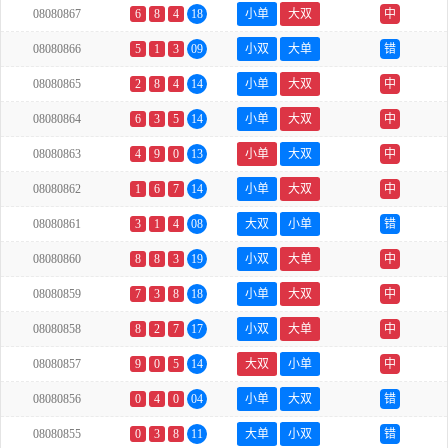
08080867
6
8
4
18
小单
大双
中
08080866
5
1
3
09
小双
大单
错
08080865
2
8
4
14
小单
大双
中
08080864
6
3
5
14
小单
大双
中
08080863
4
9
0
13
小单
大双
中
08080862
1
6
7
14
小单
大双
中
08080861
3
1
4
08
大双
小单
错
08080860
8
8
3
19
小双
大单
中
08080859
7
3
8
18
小单
大双
中
08080858
8
2
7
17
小双
大单
中
08080857
9
0
5
14
大双
小单
中
08080856
0
4
0
04
小单
大双
错
08080855
0
3
8
11
大单
小双
错