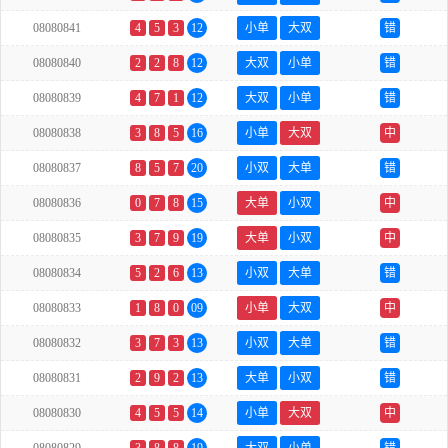
08080841
4
5
3
12
小单
大双
错
08080840
2
2
8
12
大双
小单
错
08080839
4
7
1
12
大双
小单
错
08080838
3
8
5
16
小单
大双
中
08080837
8
5
7
20
小双
大单
错
08080836
0
7
8
15
大单
小双
中
08080835
3
7
9
19
大单
小双
中
08080834
5
2
6
13
小双
大单
错
08080833
1
8
0
09
小单
大双
中
08080832
3
7
3
13
小双
大单
错
08080831
2
9
2
13
大单
小双
错
08080830
4
5
5
14
小单
大双
中