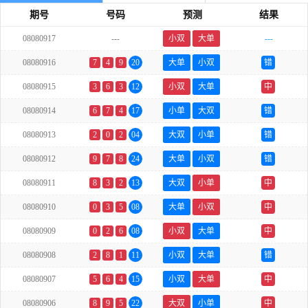
期号
号码
预测
结果
08080917
---
小双
大单
---
08080916
7
4
9
20
大单
小双
错
08080915
3
6
3
12
小双
大单
中
08080914
6
7
4
17
小单
大双
错
08080913
2
0
2
04
大双
小单
错
08080912
9
7
8
24
大单
小双
错
08080911
8
3
2
13
大双
小单
中
08080910
0
3
5
08
大单
小双
中
08080909
0
2
6
08
小双
大单
中
08080908
2
8
1
11
小双
大单
错
08080907
5
6
4
15
小双
大单
中
08080906
8
9
5
22
大双
小单
中