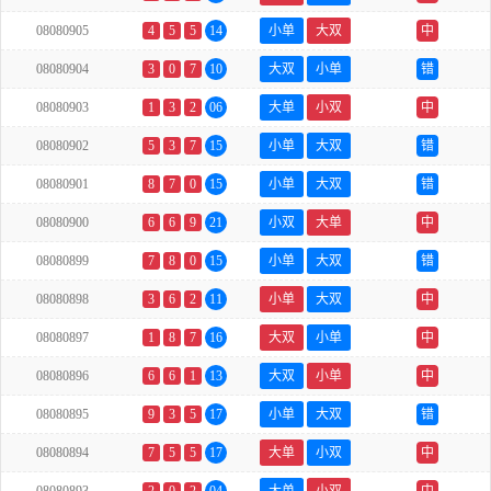
08080905
4
5
5
14
小单
大双
中
08080904
3
0
7
10
大双
小单
错
08080903
1
3
2
06
大单
小双
中
08080902
5
3
7
15
小单
大双
错
08080901
8
7
0
15
小单
大双
错
08080900
6
6
9
21
小双
大单
中
08080899
7
8
0
15
小单
大双
错
08080898
3
6
2
11
小单
大双
中
08080897
1
8
7
16
大双
小单
中
08080896
6
6
1
13
大双
小单
中
08080895
9
3
5
17
小单
大双
错
08080894
7
5
5
17
大单
小双
中