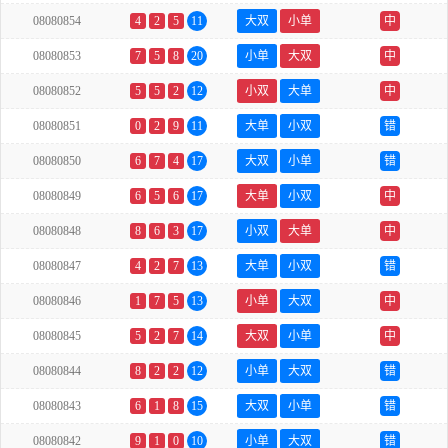
08080854
4
2
5
11
大双
小单
中
08080853
7
5
8
20
小单
大双
中
08080852
5
5
2
12
小双
大单
中
08080851
0
2
9
11
大单
小双
错
08080850
6
7
4
17
大双
小单
错
08080849
6
5
6
17
大单
小双
中
08080848
8
6
3
17
小双
大单
中
08080847
4
2
7
13
大单
小双
错
08080846
1
7
5
13
小单
大双
中
08080845
5
2
7
14
大双
小单
中
08080844
8
2
2
12
小单
大双
错
08080843
6
1
8
15
大双
小单
错
08080842
9
1
0
10
小单
大双
错