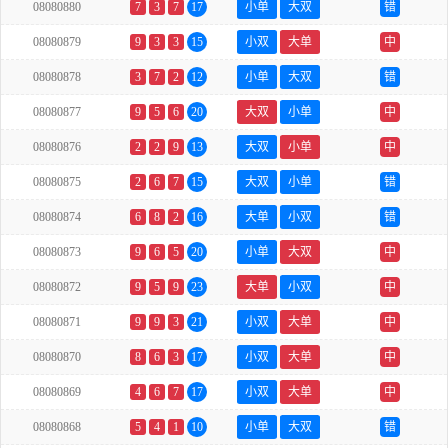
08080880
7
3
7
17
小单
大双
错
08080879
9
3
3
15
小双
大单
中
08080878
3
7
2
12
小单
大双
错
08080877
9
5
6
20
大双
小单
中
08080876
2
2
9
13
大双
小单
中
08080875
2
6
7
15
大双
小单
错
08080874
6
8
2
16
大单
小双
错
08080873
9
6
5
20
小单
大双
中
08080872
9
5
9
23
大单
小双
中
08080871
9
9
3
21
小双
大单
中
08080870
8
6
3
17
小双
大单
中
08080869
4
6
7
17
小双
大单
中
08080868
5
4
1
10
小单
大双
错