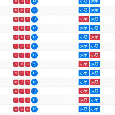
14
小双
大单
9
3
2
20
小双
大单
8
6
6
01
小单
大双
0
0
1
13
大单
小双
5
0
8
17
小双
大单
3
6
8
11
大单
小双
1
2
8
12
大单
小双
2
7
3
09
小单
大双
3
0
6
15
小单
大双
9
1
5
16
小单
大双
0
7
9
07
小单
大双
4
1
2
16
大双
小单
7
1
8
12
大双
小单
4
4
4