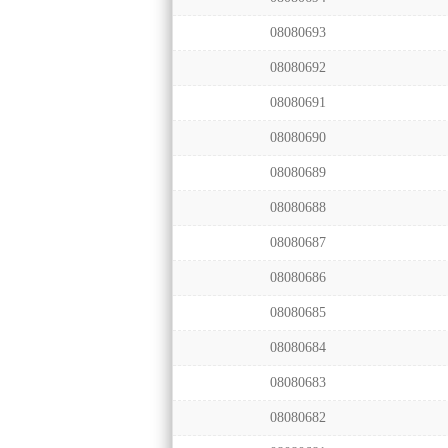
08080693
08080692
08080691
08080690
08080689
08080688
08080687
08080686
08080685
08080684
08080683
08080682