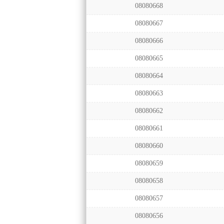
08080668
08080667
08080666
08080665
08080664
08080663
08080662
08080661
08080660
08080659
08080658
08080657
08080656