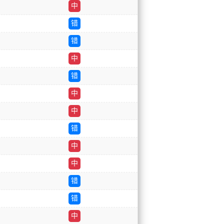
中
错
错
中
错
中
中
错
中
中
错
错
中