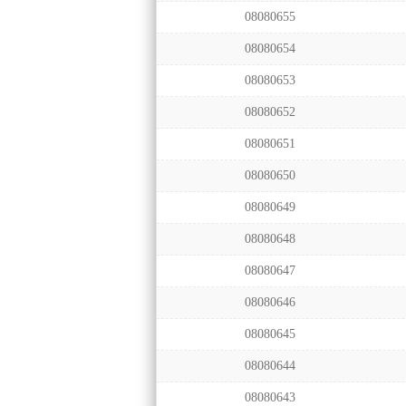
08080655
08080654
08080653
08080652
08080651
08080650
08080649
08080648
08080647
08080646
08080645
08080644
08080643