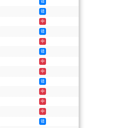
错
错
中
错
中
错
中
中
错
中
中
中
错