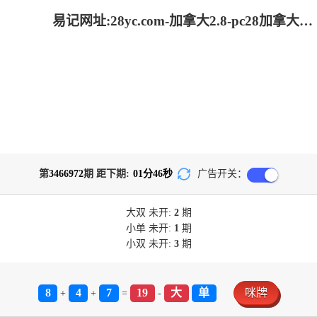
易记网址:28yc.com-加拿大2.8-pc28加拿大|历史开奖结果查询|加拿大pc28在线预测官网_极致火热优质的免费预测
第
3466972
期 距下期:
01
分
46
秒
广告开关：
大双
未开:
2
期
小单
未开:
1
期
小双
未开:
3
期
8
4
7
19
大
单
咪牌
+
+
=
-