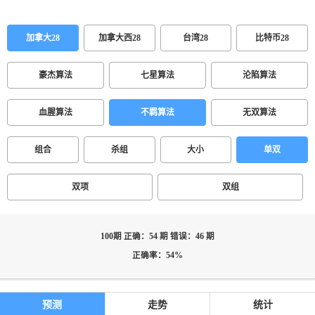
加拿大28
加拿大西28
台湾28
比特币28
豪杰算法
七星算法
沦陷算法
血腥算法
不羁算法
无双算法
组合
杀组
大小
单双
双项
双组
100期 正确：54 期 错误：46 期
正确率：54%
预测
走势
统计