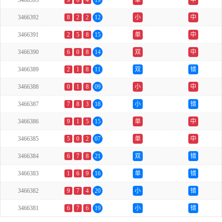
3466393
9
6
4
19
单
中
3466392
8
2
2
12
小
中
3466391
2
5
8
15
单
中
3466390
6
0
8
14
双
中
3466389
2
1
8
11
双
错
3466388
0
1
8
09
小
中
3466387
7
8
3
18
小
错
3466386
9
1
5
15
单
中
3466385
5
0
2
07
单
中
3466384
6
7
8
21
双
错
3466383
1
6
9
16
单
错
3466382
9
7
4
20
小
错
3466381
6
7
6
19
小
错