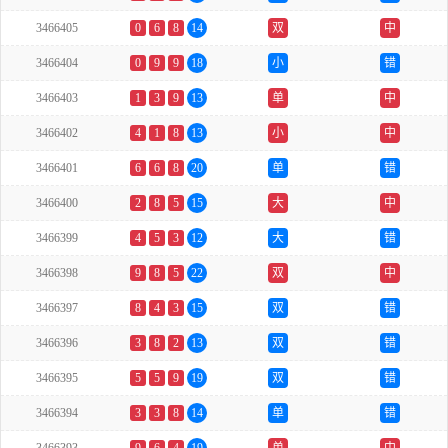
3466405
0
6
8
14
双
中
3466404
0
9
9
18
小
错
3466403
1
3
9
13
单
中
3466402
4
1
8
13
小
中
3466401
6
6
8
20
单
错
3466400
2
8
5
15
大
中
3466399
4
5
3
12
大
错
3466398
9
8
5
22
双
中
3466397
8
4
3
15
双
错
3466396
3
8
2
13
双
错
3466395
5
5
9
19
双
错
3466394
3
3
8
14
单
错