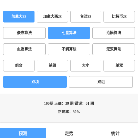
加拿大28
加拿大西28
台湾28
比特币28
豪杰算法
七星算法
沦陷算法
血腥算法
不羁算法
无双算法
组合
杀组
大小
单双
双项
双组
100期 正确：39 期 错误：61 期
正确率：39%
预测
走势
统计