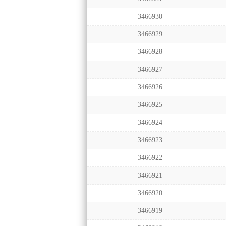
3466930
3466929
3466928
3466927
3466926
3466925
3466924
3466923
3466922
3466921
3466920
3466919