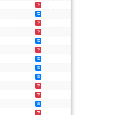
中
错
中
中
错
中
错
错
错
中
中
错
中