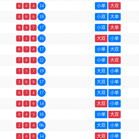
14
小单
大双
6
4
4
18
小双
大单
6
6
6
17
小双
大单
6
4
7
16
大双
小单
7
1
8
17
小单
大双
6
7
4
22
小单
大双
7
8
7
19
大双
小单
7
5
7
17
大双
小单
2
6
9
17
大双
小单
6
7
4
14
大双
小单
4
1
9
16
小单
大双
9
4
3
06
大双
小单
2
0
4
14
大双
小单
2
4
8