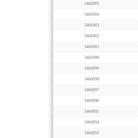
3466905
3466904
3466903
3466902
3466901
3466900
3466899
3466898
3466897
3466896
3466895
3466894
3466893