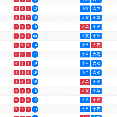
13
小双
大单
6
6
1
10
大双
小单
3
0
7
19
大单
小双
7
6
6
04
大双
小单
1
0
3
14
小单
大双
6
0
8
17
小单
大双
6
6
5
10
小单
大双
0
2
8
19
小单
大双
5
8
6
19
大单
小双
8
9
2
18
大双
小单
6
4
8
12
大单
小双
9
3
0
13
大单
小双
9
1
3