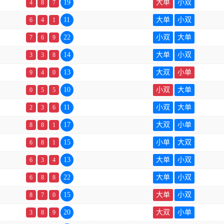
19
大单
小双
4
8
7
11
大单
小双
6
4
1
22
小双
大单
7
6
9
14
大单
小双
3
3
8
13
大双
小单
9
4
0
10
小双
大单
0
5
5
11
小双
大单
2
3
6
17
大双
小单
8
8
1
15
小单
大双
6
8
1
13
大单
小双
6
3
4
22
大单
小双
6
8
8
15
大单
小双
8
7
0
20
大双
小单
3
8
9