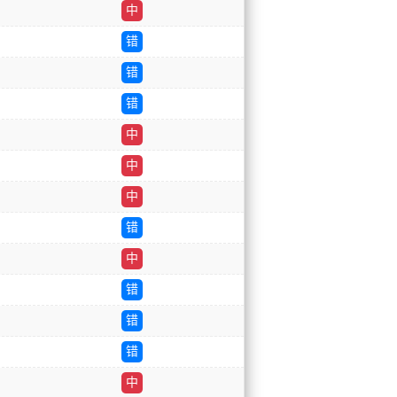
中
错
错
错
中
中
中
错
中
错
错
错
中