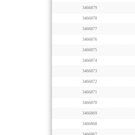
3466879
3466878
3466877
3466876
3466875
3466874
3466873
3466872
3466871
3466870
3466869
3466868
3466867