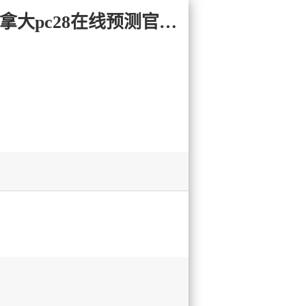
易记网址:28yc.com-加拿大2.8-pc28加拿大|历史开奖结果查询|加拿大pc28在线预测官网_极致火热优质的免费预测