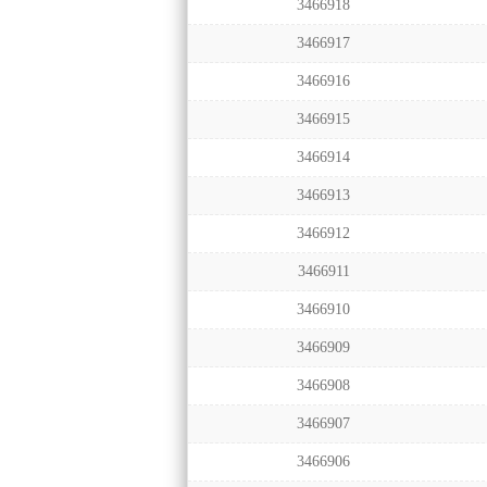
3466918
3466917
3466916
3466915
3466914
3466913
3466912
3466911
3466910
3466909
3466908
3466907
3466906