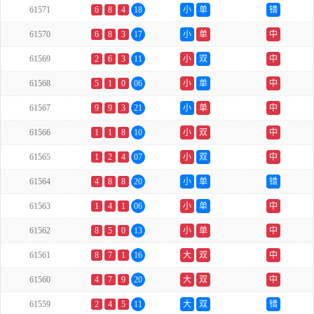
61571
6
8
4
18
小
单
错
61570
6
8
3
17
小
单
中
61569
2
6
3
11
小
双
中
61568
5
1
0
06
小
单
中
61567
9
9
3
21
小
单
中
61566
1
1
8
10
小
双
中
61565
1
2
4
07
小
双
中
61564
4
8
8
20
小
单
错
61563
1
4
1
06
小
单
中
61562
8
5
0
13
小
单
中
61561
8
7
1
16
大
双
中
61560
4
7
9
20
大
双
中
61559
2
4
5
11
大
双
错