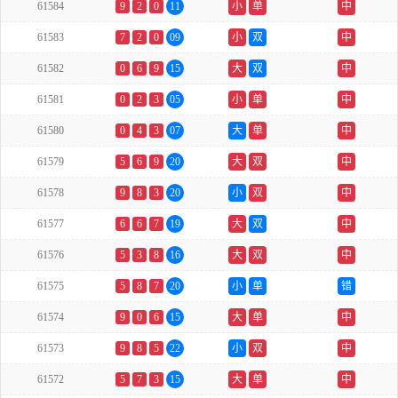
61584
9
2
0
11
小
单
中
61583
7
2
0
09
小
双
中
61582
0
6
9
15
大
双
中
61581
0
2
3
05
小
单
中
61580
0
4
3
07
大
单
中
61579
5
6
9
20
大
双
中
61578
9
8
3
20
小
双
中
61577
6
6
7
19
大
双
中
61576
5
3
8
16
大
双
中
61575
5
8
7
20
小
单
错
61574
9
0
6
15
大
单
中
61573
9
8
5
22
小
双
中
61572
5
7
3
15
大
单
中