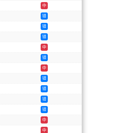
中
错
错
错
中
错
中
错
错
错
错
中
中