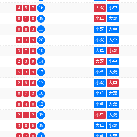
16
大双
小单
4
5
7
09
小单
大双
8
1
0
11
小双
大单
0
8
3
20
小双
大单
8
3
9
10
大单
小双
3
7
0
14
大双
小单
2
3
9
17
小单
大双
5
3
9
17
小双
大单
2
9
6
10
小单
大双
0
7
3
12
小单
大双
8
4
0
05
小单
大双
2
1
2
09
大单
小双
3
0
6
10
小单
大双
3
7
0