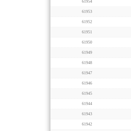
61954
61953
61952
61951
61950
61949
61948
61947
61946
61945
61944
61943
61942