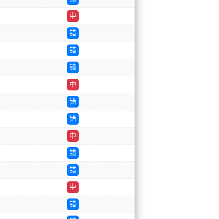
中
错
错
错
中
错
错
中
错
错
中
错