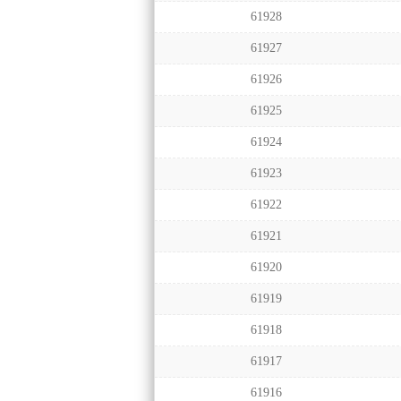
61928
61927
61926
61925
61924
61923
61922
61921
61920
61919
61918
61917
61916