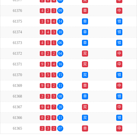
61377
2
0
4
06
双
中
61376
4
2
3
09
单
中
61375
1
9
4
14
单
错
61374
3
4
3
10
单
错
61373
4
1
1
06
单
错
61372
0
2
2
04
双
中
61371
9
3
4
16
双
中
61370
5
5
5
15
双
错
61369
9
0
2
11
单
中
61368
2
3
3
08
单
错
61367
9
4
7
20
双
中
61366
0
2
9
11
双
错
61365
2
3
2
07
单
中