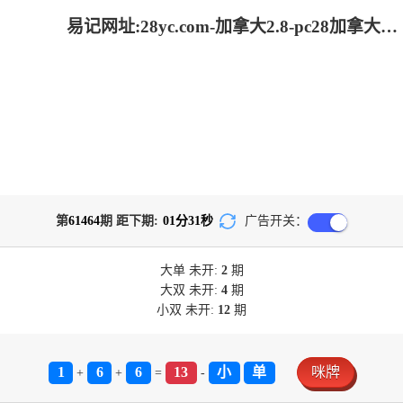
易记网址:28yc.com-加拿大2.8-pc28加拿大|历史开奖结果查询|加拿大pc28在线预测官网_极致火热优质的免费预测
第
61464
期 距下期:
01
分
30
秒
广告开关：
大单
未开:
2
期
大双
未开:
4
期
小双
未开:
12
期
1
6
6
13
小
单
咪牌
+
+
=
-