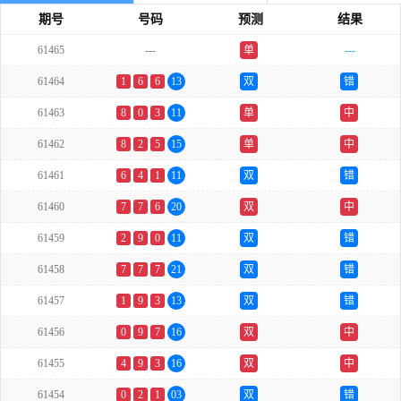
期号
号码
预测
结果
61465
---
单
---
61464
1
6
6
13
双
错
61463
8
0
3
11
单
中
61462
8
2
5
15
单
中
61461
6
4
1
11
双
错
61460
7
7
6
20
双
中
61459
2
9
0
11
双
错
61458
7
7
7
21
双
错
61457
1
9
3
13
双
错
61456
0
9
7
16
双
中
61455
4
9
3
16
双
中
61454
0
2
1
03
双
错