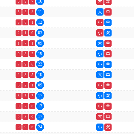
16
大
双
0
9
7
11
大
单
5
3
3
12
小
单
3
8
1
03
小
双
2
1
0
09
大
单
1
7
1
19
小
单
9
8
2
22
小
单
7
9
6
10
大
单
2
3
5
09
小
单
6
2
1
17
小
双
3
7
7
13
小
单
0
7
6
17
大
单
9
8
0
24
小
双
9
9
6