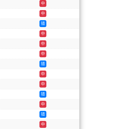
中
中
错
中
中
中
错
中
中
错
中
错
中