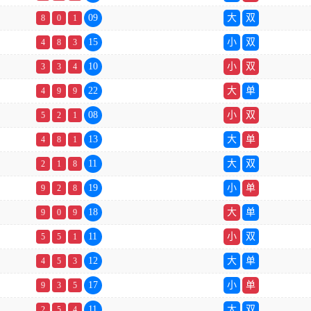
09
大
双
8
0
1
15
小
双
4
8
3
10
小
双
3
3
4
22
大
单
4
9
9
08
小
双
5
2
1
13
大
单
4
8
1
11
大
双
2
1
8
19
小
单
9
2
8
18
大
单
9
0
9
11
小
双
5
5
1
12
大
单
4
5
3
17
小
单
9
3
5
11
大
双
2
5
4