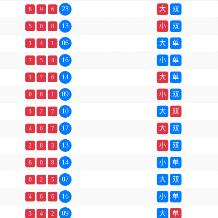
23
大
双
8
9
6
13
小
双
5
0
8
06
大
单
1
4
1
16
小
单
7
5
4
14
大
单
1
7
6
09
小
双
0
8
1
10
大
双
1
2
7
17
大
双
4
6
7
13
小
双
2
8
3
14
小
单
6
0
8
07
大
双
0
2
5
16
小
单
4
6
6
09
大
单
3
4
2