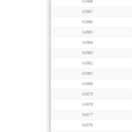
61888
61887
61886
61885
61884
61883
61882
61881
61880
61879
61878
61877
61876