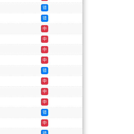
错
错
中
中
中
中
错
中
中
中
错
中
错