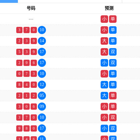
号码
预测
---
小
单
10
小
单
3
7
0
14
大
单
2
3
9
17
大
双
5
3
9
17
小
双
2
9
6
10
小
单
0
7
3
12
大
单
8
4
0
05
大
单
2
1
2
09
小
单
3
0
6
10
小
双
3
7
0
17
小
双
9
8
0
11
小
双
1
4
6