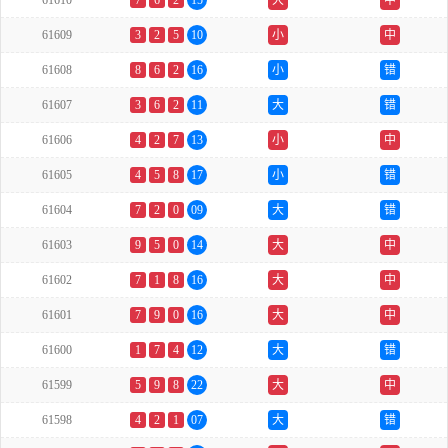
61610
7
6
2
15
大
中
61609
3
2
5
10
小
中
61608
8
6
2
16
小
错
61607
3
6
2
11
大
错
61606
4
2
7
13
小
中
61605
4
5
8
17
小
错
61604
7
2
0
09
大
错
61603
9
5
0
14
大
中
61602
7
1
8
16
大
中
61601
7
9
0
16
大
中
61600
1
7
4
12
大
错
61599
5
9
8
22
大
中
61598
4
2
1
07
大
错