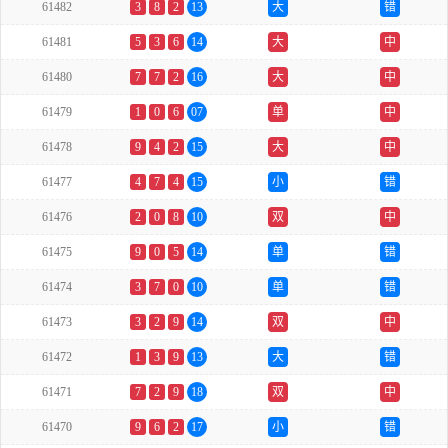
61482
3
8
2
13
大
错
61481
5
3
6
14
大
中
61480
7
7
2
16
大
中
61479
1
0
6
07
单
中
61478
9
4
2
15
大
中
61477
4
7
4
15
小
错
61476
2
0
8
10
双
中
61475
9
0
5
14
单
错
61474
3
7
0
10
单
错
61473
3
2
9
14
双
中
61472
1
3
9
13
大
错
61471
7
2
9
18
双
中
61470
9
6
2
17
小
错