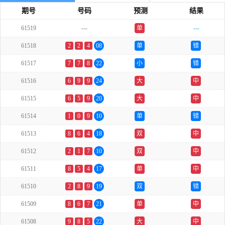
期号
号码
预测
结果
61519
---
单
---
61518
2
2
4
08
单
错
61517
7
7
8
22
小
错
61516
6
9
9
24
大
中
61515
6
5
9
20
大
中
61514
1
0
9
10
单
错
61513
8
6
4
18
双
中
61512
2
1
7
10
双
中
61511
8
5
4
17
单
中
61510
2
8
9
19
双
错
61509
8
6
7
21
单
中
61508
9
8
5
22
大
中