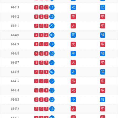
61443
1
4
6
11
双
错
61442
8
2
9
19
单
中
61441
8
9
5
22
大
中
61440
4
1
4
09
双
错
61439
1
6
7
14
大
中
61438
7
8
1
16
单
错
61437
1
6
7
14
大
中
61436
3
3
1
07
大
错
61435
7
5
0
12
小
中
61434
5
6
1
12
双
中
61433
9
3
4
16
小
错
61432
2
9
5
16
大
中