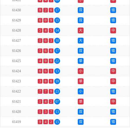
61431
4
4
1
09
小
中
61430
9
2
6
17
双
错
61429
6
0
9
15
双
错
61428
5
4
5
14
大
中
61427
1
6
3
10
大
错
61426
5
6
6
17
双
错
61425
4
9
9
22
单
错
61424
6
6
1
13
小
中
61423
3
8
8
19
单
中
61422
7
7
9
23
小
错
61421
1
4
2
07
单
中
61420
1
5
7
13
双
错
61419
9
4
2
15
双
错