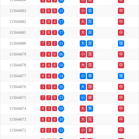
115044684
3
4
3
10
小
双
中
115044683
3
0
8
11
小
双
中
115044682
4
9
4
17
大
双
中
115044681
3
9
5
17
大
双
中
115044680
7
2
2
11
大
双
错
115044679
2
4
0
06
小
双
中
115044678
4
4
8
16
大
双
中
115044677
8
4
2
14
小
单
错
115044676
3
3
4
10
大
双
中
115044675
7
7
9
23
小
单
中
115044674
9
3
6
18
大
单
中
115044673
8
6
6
20
大
双
中
115044672
8
2
1
11
小
单
中