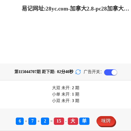
易记网址:28yc.com-加拿大2.8-pc28加拿大|历史开奖结果查询|加拿大pc28在线预测官网_极致火热优质的免费预测
第
115044707
期 距下期:
02
分
40
秒
广告开关：
大双
未开:
2
期
小单
未开:
1
期
小双
未开:
3
期
6
7
2
15
大
单
咪牌
+
+
=
-