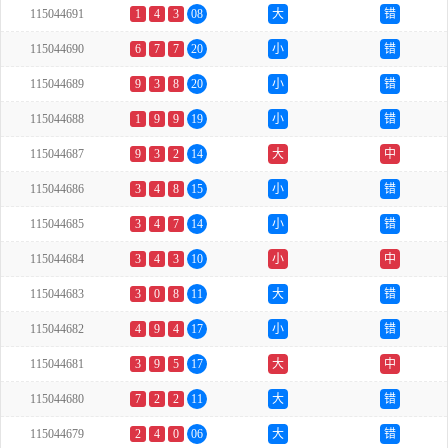
115044691
1
4
3
08
大
错
115044690
6
7
7
20
小
错
115044689
9
3
8
20
小
错
115044688
1
9
9
19
小
错
115044687
9
3
2
14
大
中
115044686
3
4
8
15
小
错
115044685
3
4
7
14
小
错
115044684
3
4
3
10
小
中
115044683
3
0
8
11
大
错
115044682
4
9
4
17
小
错
115044681
3
9
5
17
大
中
115044680
7
2
2
11
大
错
115044679
2
4
0
06
大
错