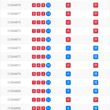
115044678
4
4
8
16
大
中
115044677
8
4
2
14
大
中
115044676
3
3
4
10
小
中
115044675
7
7
9
23
大
中
115044674
9
3
6
18
大
中
115044673
8
6
6
20
小
错
115044672
8
2
1
11
大
错
115044671
0
4
5
09
小
中
115044670
0
5
1
06
大
错
115044669
7
5
1
13
大
错
115044668
0
6
7
13
大
错
115044667
1
6
5
12
小
中
115044666
8
0
3
11
大
错