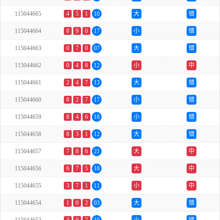
115044665
4
5
1
10
大
错
115044664
8
9
0
17
小
错
115044663
0
7
0
07
大
错
115044662
0
4
8
12
小
中
115044661
2
4
7
13
大
错
115044660
8
2
7
17
小
错
115044659
8
4
6
18
小
错
115044658
8
3
1
12
大
错
115044657
7
8
6
21
大
中
115044656
6
7
5
18
大
中
115044655
3
7
1
11
小
中
115044654
1
0
2
03
大
错