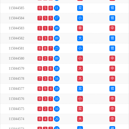
115044585
6
5
0
11
双
错
115044584
7
5
5
17
小
错
115044583
1
1
7
09
单
中
115044582
6
3
0
09
大
错
115044581
8
8
7
23
小
错
115044580
0
2
7
09
小
中
115044579
9
1
8
18
大
中
115044578
7
3
6
16
大
中
115044577
6
9
4
19
双
错
115044576
0
3
7
10
小
中
115044575
4
2
4
10
双
中
115044574
8
4
8
20
大
中