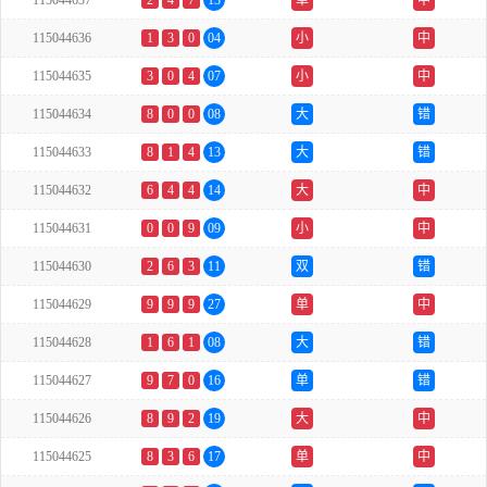
115044637
2
4
7
13
单
中
115044636
1
3
0
04
小
中
115044635
3
0
4
07
小
中
115044634
8
0
0
08
大
错
115044633
8
1
4
13
大
错
115044632
6
4
4
14
大
中
115044631
0
0
9
09
小
中
115044630
2
6
3
11
双
错
115044629
9
9
9
27
单
中
115044628
1
6
1
08
大
错
115044627
9
7
0
16
单
错
115044626
8
9
2
19
大
中
115044625
8
3
6
17
单
中