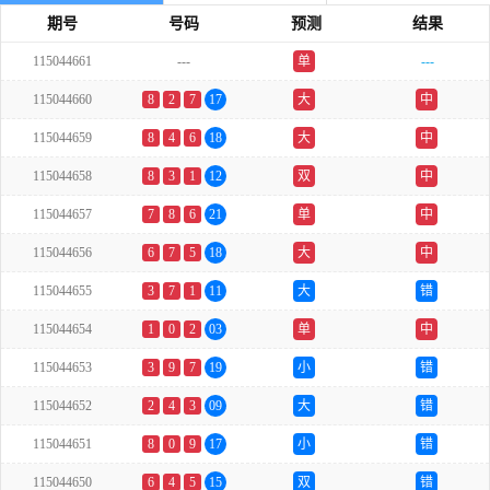
期号
号码
预测
结果
115044661
---
单
---
115044660
8
2
7
17
大
中
115044659
8
4
6
18
大
中
115044658
8
3
1
12
双
中
115044657
7
8
6
21
单
中
115044656
6
7
5
18
大
中
115044655
3
7
1
11
大
错
115044654
1
0
2
03
单
中
115044653
3
9
7
19
小
错
115044652
2
4
3
09
大
错
115044651
8
0
9
17
小
错
115044650
6
4
5
15
双
错