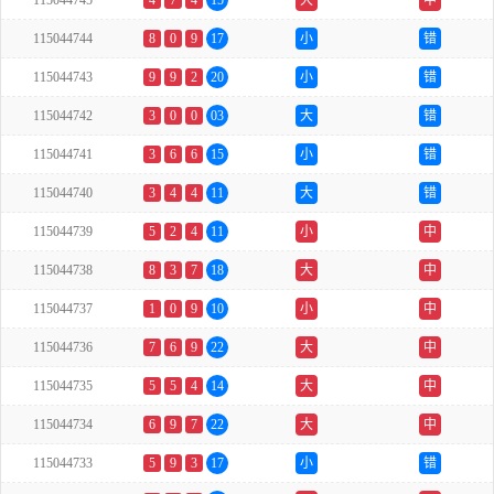
115044745
4
7
4
15
大
中
115044744
8
0
9
17
小
错
115044743
9
9
2
20
小
错
115044742
3
0
0
03
大
错
115044741
3
6
6
15
小
错
115044740
3
4
4
11
大
错
115044739
5
2
4
11
小
中
115044738
8
3
7
18
大
中
115044737
1
0
9
10
小
中
115044736
7
6
9
22
大
中
115044735
5
5
4
14
大
中
115044734
6
9
7
22
大
中
115044733
5
9
3
17
小
错