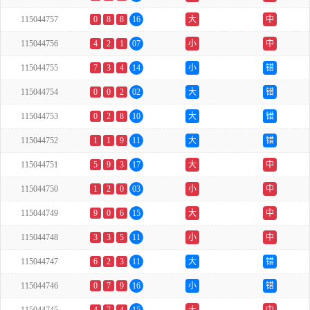
115044757
0
8
8
16
大
中
115044756
4
2
1
07
小
中
115044755
7
3
4
14
小
错
115044754
0
0
2
02
大
错
115044753
0
2
8
10
大
错
115044752
1
1
9
11
大
错
115044751
5
9
3
17
大
中
115044750
1
2
0
03
小
中
115044749
9
0
6
15
大
中
115044748
3
3
5
11
小
中
115044747
6
2
3
11
大
错
115044746
0
7
9
16
小
错