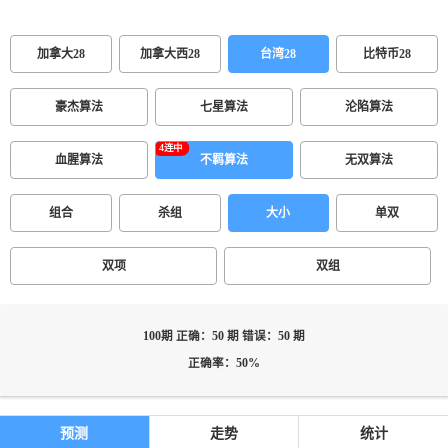
加拿大28
加拿大西28
台湾28
比特币28
豪杰算法
七星算法
沦陷算法
血腥算法
不羁算法
无双算法
组合
杀组
大小
单双
双项
双组
100期 正确：50 期 错误：50 期
正确率：50%
预测
走势
统计