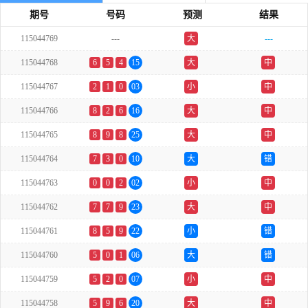
期号
号码
预测
结果
115044769
---
大
---
双
115044768
6
5
4
15
大
中
115044767
2
1
0
03
小
中
115044766
8
2
6
16
大
中
115044765
8
9
8
25
大
中
115044764
7
3
0
10
大
错
115044763
0
0
2
02
小
中
115044762
7
7
9
23
大
中
115044761
8
5
9
22
小
错
115044760
5
0
1
06
大
错
115044759
5
2
0
07
小
中
115044758
5
9
6
20
大
中