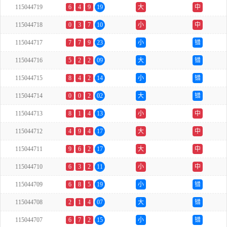
115044719
6
4
9
19
大
中
115044718
0
3
7
10
小
中
115044717
7
7
9
23
小
错
115044716
5
2
2
09
大
错
115044715
8
4
2
14
小
错
115044714
0
0
2
02
大
错
115044713
8
1
4
13
小
中
115044712
4
9
4
17
大
中
115044711
9
6
2
17
大
中
115044710
6
3
2
11
小
中
115044709
6
8
5
19
小
错
115044708
2
1
4
07
大
错
115044707
6
7
2
15
小
错