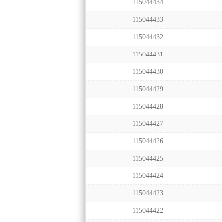
115044434
115044433
115044432
115044431
115044430
115044429
115044428
115044427
115044426
115044425
115044424
115044423
115044422