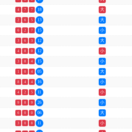
18
大
4
7
7
13
大
2
6
5
15
小
6
2
7
12
大
3
6
3
12
小
4
8
0
15
小
3
8
4
05
大
1
0
4
16
小
8
4
4
11
小
4
2
5
26
小
9
8
9
06
大
6
0
0
11
小
3
0
8