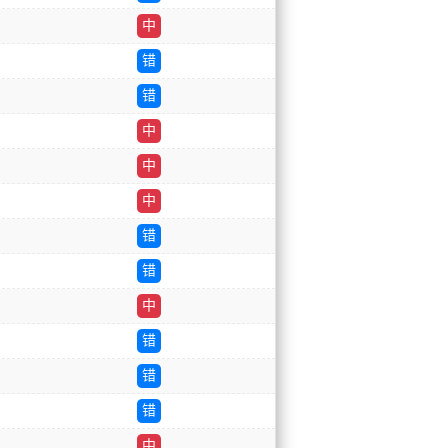
中
错
错
中
中
中
错
错
中
错
错
错
中