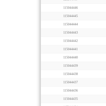
115044446
115044445
115044444
115044443
115044442
115044441
115044440
115044439
115044438
115044437
115044436
115044435