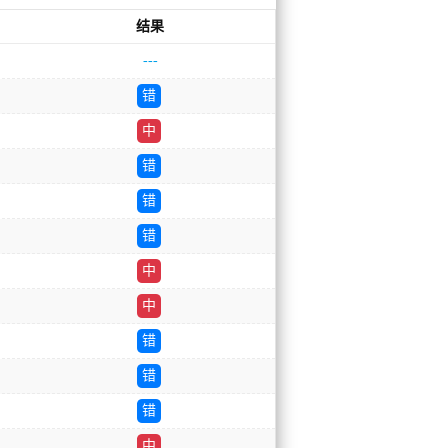
结果
---
错
中
错
错
错
中
中
错
错
错
中