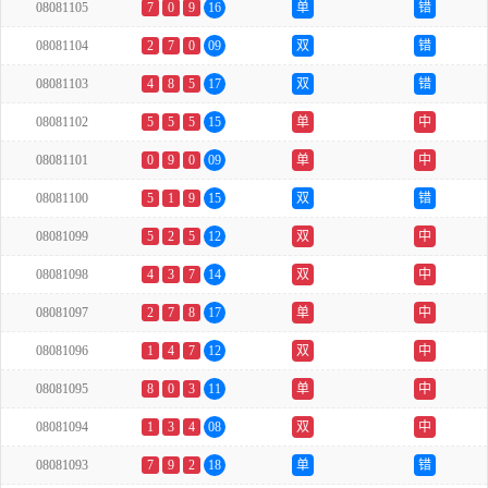
08081105
7
0
9
16
单
错
08081104
2
7
0
09
双
错
08081103
4
8
5
17
双
错
08081102
5
5
5
15
单
中
08081101
0
9
0
09
单
中
08081100
5
1
9
15
双
错
08081099
5
2
5
12
双
中
08081098
4
3
7
14
双
中
08081097
2
7
8
17
单
中
08081096
1
4
7
12
双
中
08081095
8
0
3
11
单
中
08081094
1
3
4
08
双
中
08081093
7
9
2
18
单
错