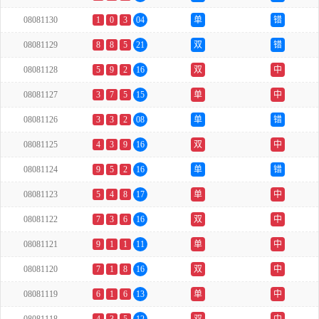
08081130
1
0
3
04
单
错
08081129
8
8
5
21
双
错
08081128
5
9
2
16
双
中
08081127
3
7
5
15
单
中
08081126
3
3
2
08
单
错
08081125
4
3
9
16
双
中
08081124
9
5
2
16
单
错
08081123
5
4
8
17
单
中
08081122
7
3
6
16
双
中
08081121
9
1
1
11
单
中
08081120
7
1
8
16
双
中
08081119
6
1
6
13
单
中