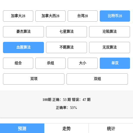
加拿大28
加拿大西28
台湾28
比特币28
豪杰算法
七星算法
沦陷算法
血腥算法
不羁算法
无双算法
组合
杀组
大小
单双
双项
双组
100期 正确：53 期 错误：47 期
正确率：53%
预测
走势
统计