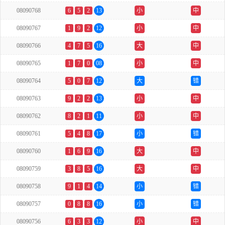
08090768
6
5
2
13
小
中
08090767
1
9
2
12
小
中
08090766
4
7
5
16
大
中
08090765
1
7
0
08
小
中
08090764
5
0
7
12
大
错
08090763
9
2
2
13
小
中
08090762
8
2
1
11
小
中
08090761
5
4
8
17
小
错
08090760
1
6
9
16
大
中
08090759
3
8
5
16
大
中
08090758
9
1
4
14
小
错
08090757
0
8
8
16
小
错
08090756
6
3
3
12
小
中