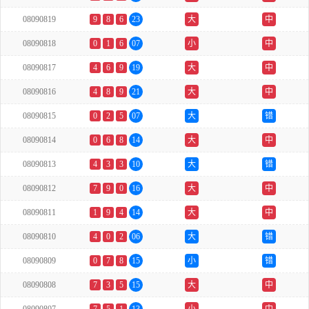
08090819
9
8
6
23
大
中
08090818
0
1
6
07
小
中
08090817
4
6
9
19
大
中
08090816
4
8
9
21
大
中
08090815
0
2
5
07
大
错
08090814
0
6
8
14
大
中
08090813
4
3
3
10
大
错
08090812
7
9
0
16
大
中
08090811
1
9
4
14
大
中
08090810
4
0
2
06
大
错
08090809
0
7
8
15
小
错
08090808
7
3
5
15
大
中