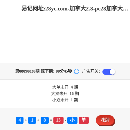
易记网址:28yc.com-加拿大2.8-pc28加拿大|历史开奖结果查询|加拿大pc28在线预测官网_极致火热优质的免费预测
第
08090830
期 距下期:
00
分
44
秒
广告开关：
大单
未开:
4
期
大双
未开:
16
期
小双
未开:
1
期
4
1
8
13
小
单
咪牌
+
+
=
-