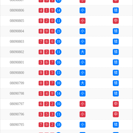
08090807
7
5
1
13
小
中
08090806
4
1
9
14
小
错
08090805
9
2
0
11
小
中
08090804
8
9
6
23
小
错
08090803
7
6
6
19
小
错
08090802
8
2
1
11
大
错
08090801
3
6
7
16
小
错
08090800
9
1
5
15
小
错
08090799
0
3
7
10
大
错
08090798
1
4
9
14
小
错
08090797
6
2
2
10
小
中
08090796
3
5
3
11
小
中
08090795
7
9
2
18
小
错