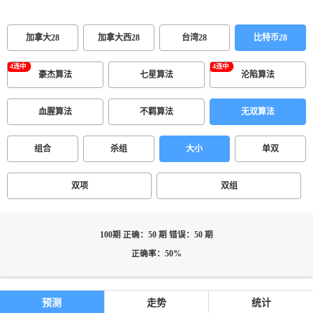
加拿大28
加拿大西28
台湾28
比特币28
豪杰算法
七星算法
沦陷算法
血腥算法
不羁算法
无双算法
组合
杀组
大小
单双
双项
双组
100期 正确：50 期 错误：50 期
正确率：50%
预测
走势
统计