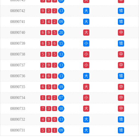
08090743
5
6
9
20
大
中
08090742
9
2
2
13
大
错
08090741
3
4
2
09
大
错
08090740
6
9
5
20
大
中
08090739
6
3
6
15
小
错
08090738
5
3
5
13
小
中
08090737
2
9
2
13
小
中
08090736
4
6
3
13
大
错
08090735
6
5
8
19
大
中
08090734
1
4
2
07
小
中
08090733
7
3
8
18
大
中
08090732
4
9
0
13
大
错
08090731
5
3
1
09
大
错